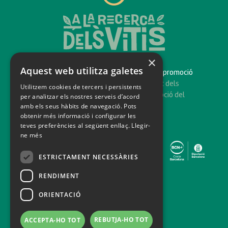
×
Aquest web utilitza galetes
És un projecte impulsat pel
Consorci de promoció
turística del Penedès
amb el suport dels
Utilitzem cookies de tercers i persistents
municipis participants, per a la promoció del
per analitzar els nostres serveis d’acord
amb els seus hàbits de navegació. Pots
turisme familiar.
obtenir més informació i configurar les
teves preferències al següent enllaç.
Llegir-
ne més
ESTRICTAMENT NECESSÀRIES
RENDIMENT
ORIENTACIÓ
info@penedesturisme.cat
REBUTJA-HO TOT
ACCEPTA-HO TOT