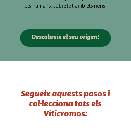
els humans, sobretot amb els nens.
Descobreix el seu origen!
Segueix aquests pasos i
col·lecciona tots els
Viticromos: